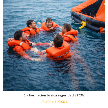
1 ×
Formacion básica seguridad STCW
750,00
€
600,00
€